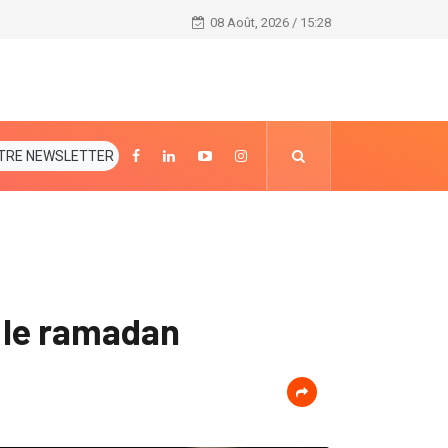
rgie thermique.
Covid-19 : un nouveau variant sème l'inquiétude en 
08 Août, 2026 / 15:28
TRE NEWSLETTER
 le ramadan