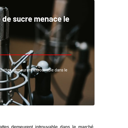
e de sucre menace le
 dattes demeurent introuvable dans le
ttes demeurent introuvable dans le marché.