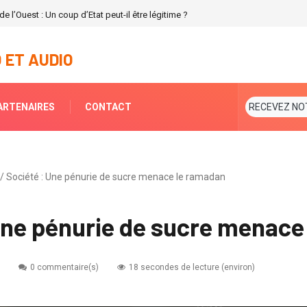
ssance de la centrale d’Azito de 253 Mégawatts en termes de production d’éne
 ET AUDIO
ARTENAIRES
CONTACT
RECEVEZ NO
 / Société : Une pénurie de sucre menace le ramadan
Une pénurie de sucre menace
0 commentaire(s)
18 secondes de lecture (environ)