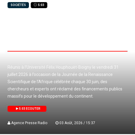
SOCIÉTÉS
5:03
Société / Objectif 1% du PIB : des
chercheurs africains lancent un cri
de ralliement depuis Abidjan pour
bâtir « l’Afrique de demain ».
Réunis à l’Université Félix Houphouët-Boigny le vendredi 31
juillet 2026 à l’occasion de la Journée de la Renaissance
Scientifique de l’Afrique célébrée chaque 30 juin, des
chercheurs et experts ont réclamé des financements publics
massifs pour le développement du continent.
5:03 ECOUTER
Agence Presse Radio
03 Août, 2026 / 15:37