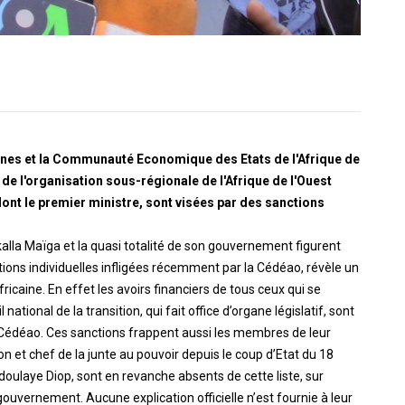
ennes et la Communauté Economique des Etats de l'Afrique de
 de l'organisation sous-régionale de l'Afrique de l'Ouest
ont le premier ministre, sont visées par des sanctions
alla Maïga et la quasi totalité de son gouvernement figurent
ions individuelles infligées récemment par la Cédéao, révèle un
ricaine. En effet les avoirs financiers de tous ceux qui se
ational de la transition, qui fait office d’organe législatif, sont
 la Cédéao. Ces sanctions frappent aussi les membres de leur
ion et chef de la junte au pouvoir depuis le coup d’Etat du 18
doulaye Diop, sont en revanche absents de cette liste, sur
gouvernement. Aucune explication officielle n’est fournie à leur