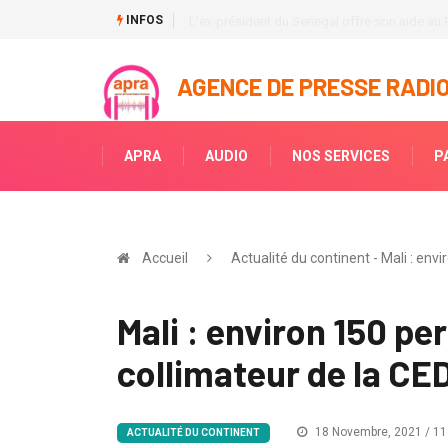
INFOS
L’ex-président du Senegal offre son aide au 
AGENCE DE PRESSE RADIO
APRA
AUDIO
NOS SERVICES
P
Accueil
Actualité du continent - Mali : en
Mali : environ 150 pe
collimateur de la C
18 Novembre, 2021 / 11
ACTUALITÉ DU CONTINENT