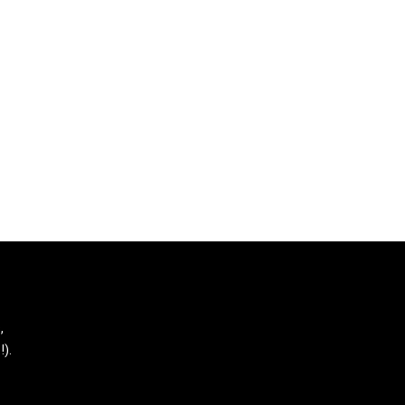
,
!).