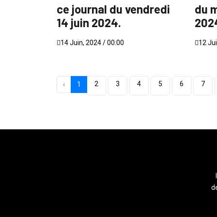
ce journal du vendredi
du m
14 juin 2024.
2024
14 Juin, 2024 / 00:00
12 Jui
2
3
4
5
6
7
‹
1
de