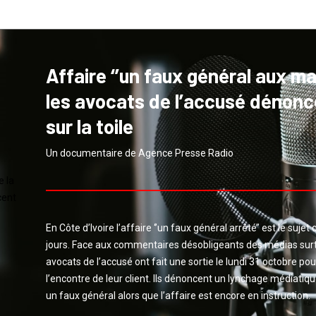
Affaire ‘’un faux général aux main
les avocats de l’accusé dénonce
sur la toile
Un documentaire de Agence Presse Radio
En Côte d’Ivoire l’affaire ‘’un faux général arrêté’’ est le suje
jours. Face aux commentaires désobligeants des médias surt
avocats de l’accusé ont fait une sortie le lundi 31 octobre pour
l’encontre de leur client. Ils dénoncent un lynchage médiatique
un faux général alors que l’affaire est encore en instruction.