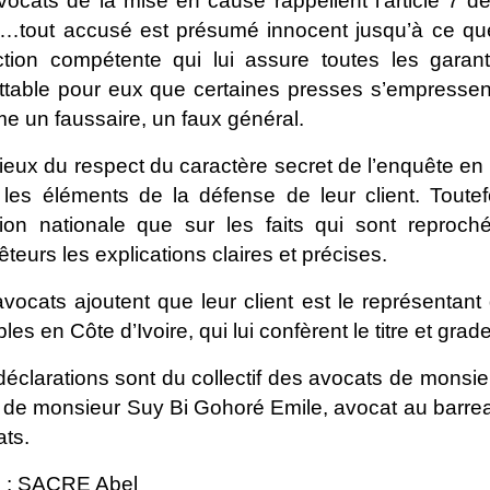
vocats de la mise en cause rappellent l’article 7 de 
 …tout accusé est présumé innocent jusqu’à ce que 
diction compétente qui lui assure toutes les gar
ttable pour eux que certaines presses s’empressent
 un faussaire, un faux général.
eux du respect du caractère secret de l’enquête en 
r les éléments de la défense de leur client. Toute
nion nationale que sur les faits qui sont reproché
teurs les explications claires et précises.
vocats ajoutent que leur client est le représentant 
bles en Côte d’Ivoire, qui lui confèrent le titre et grad
éclarations sont du collectif des avocats de monsi
de monsieur Suy Bi Gohoré Emile, avocat au barreau 
ts.
e : SACRE Abel