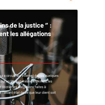
s de la justice ‘’ :
nt les allégations
t qui a circulé sur internet depuis quelques
out en ligne et même imprimés, les
 décrier les allégations faites à
 faisant état de ce que leur client soit