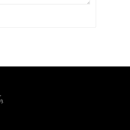
,
!).