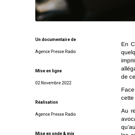
Un documentaire de
En Cô
Agence Presse Radio
quel
impri
allég
Mise en ligne
de ce
02 Novembre 2022
Face 
cette
Réalisation
Au re
Agence Presse Radio
avoc
qu’au
Mise en onde & mix