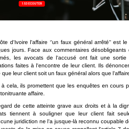
1:53 ECOUTER
te d’Ivoire l’affaire ‘’un faux général arrêté’’ est l
ques jours. Face aux commentaires désobligeants 
més, les avocats de l’accusé ont fait une sortie
ations faites à l’encontre de leur client. Ils dénonc
 que leur client soit un faux général alors que l’affair
à cela, ils promettent que les enquêtes en cours p
 tonitruante affaire.
gard de cette atteinte grave aux droits et à la di
ats tiennent à souligner que leur client fait seu
cune juridiction ne l’a jusque-là reconnu coupable de