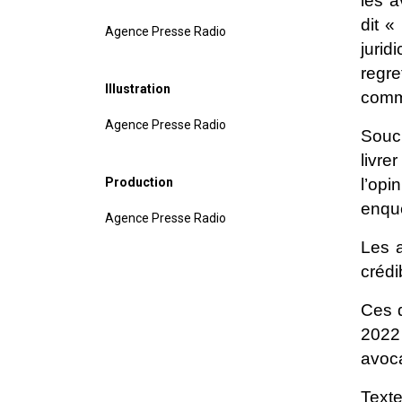
les a
dit «
Agence Presse Radio
juri
regre
Illustration
comme
Agence Presse Radio
Souci
livre
Production
l’opi
enquê
Agence Presse Radio
Les a
crédi
Ces d
2022 
avoca
Text