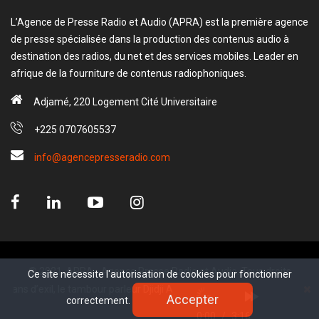
L’Agence de Presse Radio et Audio (APRA) est la première agence
de presse spécialisée dans la production des contenus audio à
destination des radios, du net et des services mobiles. Leader en
afrique de la fourniture de contenus radiophoniques.
Adjamé, 220 Logement Cité Universitaire
+225 0707605537
info@agencepresseradio.com
© 2021, APRA - Agence Presse Radio et Audio. Tous droits
Ce site nécessite l'autorisation de cookies pour fonctionner
Ce site nécessite l'autorisation de cookies pour fonctionner
réservé.
xil, le tambour parleur Djidji Ayôkwé rentre enfin en Côte d’Ivoire : l
Accepter
Accepter
correctement.
correctement.
www.sectester.io
0:00
/
3:16