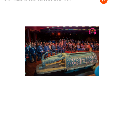
CULTURE / Après 110
ans d’exil, le tambour
parleur Djidji Ayôkwé
rentre enfin en Côte