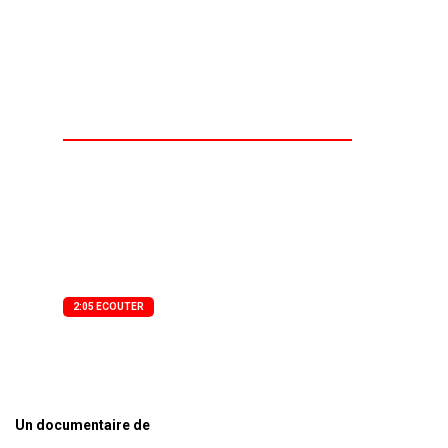
du transport ne sera
tolérée".
Un documentaire de Agence Presse Radio
société : Cherté de la vie : Ministère,
transporteurs et consommateurs unanimes :
"Aucune augmentation du coût du transport
ne sera tolérée".
2:05 ECOUTER
Un documentaire de