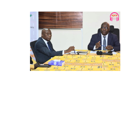
Cherté de la vie :
Ministère,
transporteurs et
consommateurs
unanimes : "Aucune
augmentation du coût