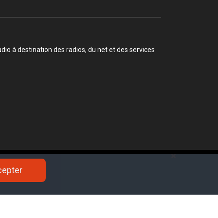
o à destination des radios, du net et des services
re la menace djihadiste.
cepter
cepter