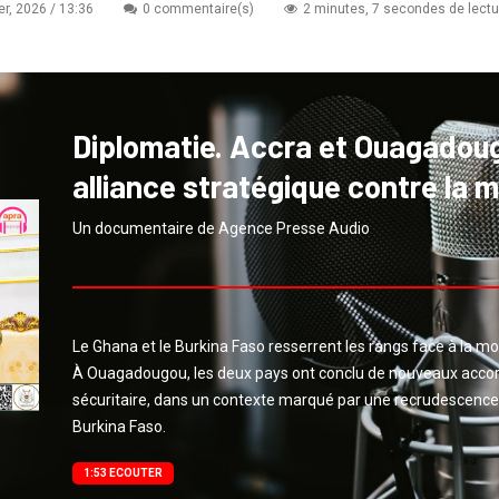
er, 2026 / 13:36
0 commentaire(s)
2 minutes, 7 secondes de lectu
Diplomatie. Accra et Ouagadoug
alliance stratégique contre la 
Un documentaire de Agence Presse Audio
Le Ghana et le Burkina Faso resserrent les rangs face à la m
À Ouagadougou, les deux pays ont conclu de nouveaux accor
sécuritaire, dans un contexte marqué par une recrudescence 
Burkina Faso.
1:53 ECOUTER