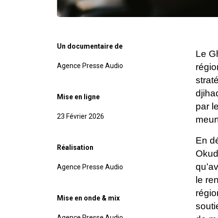
Un documentaire de
Le Gh
Agence Presse Audio
régi
strat
djiha
Mise en ligne
par l
23 Février 2026
meurt
En dé
Réalisation
Okud
qu’av
Agence Presse Audio
le re
régio
Mise en onde & mix
souti
Agence Presse Audio