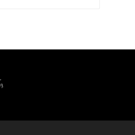
,
!).