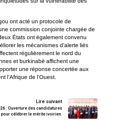
nquiétudes sur la vulnérabilité des
gou ont acté un protocole de
e une commission conjointe chargée de
s deux États ont également convenu
améliorer les mécanismes d’alerte liés
fectent régulièrement le nord du
nnes et burkinabè affichent une
pporter une réponse concertée aux
nt l’Afrique de l’Ouest.
Lire suivant
2026 : Ouverture des candidatures
pour célébrer le mérite ivoirien.