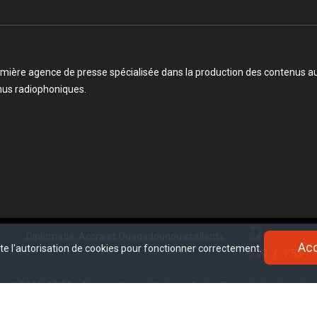
mière agence de presse spécialisée dans la production des contenus audi
enus radiophoniques.
iplomatie. Accra et Ouagadougou scellent une alliance stratégique cont
Ac
Ac
ite l'autorisation de cookies pour fonctionner correctement.
ite l'autorisation de cookies pour fonctionner correctement.
0:00
/
1:53
© 2021, APRA - Agence Presse Radio et Audio. Tous droits réservé.
www.sectester.io