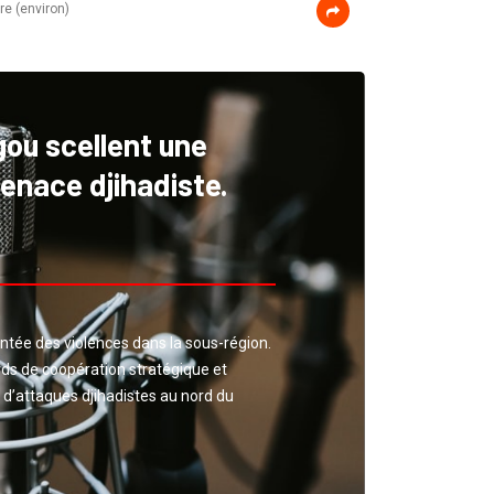
re (environ)
ou scellent une
menace djihadiste.
ontée des violences dans la sous-région.
ds de coopération stratégique et
d’attaques djihadistes au nord du