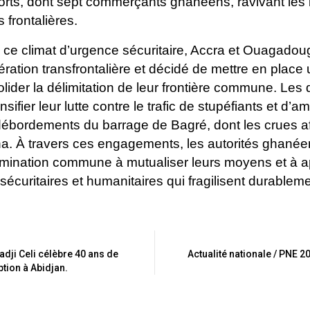
rts, dont sept commerçants ghanéens, ravivant les i
 frontalières.
ce climat d’urgence sécuritaire, Accra et Ouagadou
ration transfrontalière et décidé de mettre en plac
lider la délimitation de leur frontière commune. Le
ensifier leur lutte contre le trafic de stupéfiants et d’
ébordements du barrage de Bagré, dont les crues af
a.
À travers ces engagements, les autorités ghanée
mination commune à mutualiser leurs moyens et à a
 sécuritaires et humanitaires qui fragilisent durableme
adji Celi célèbre 40 ans de
Actualité nationale / PNE 
tion à Abidjan.