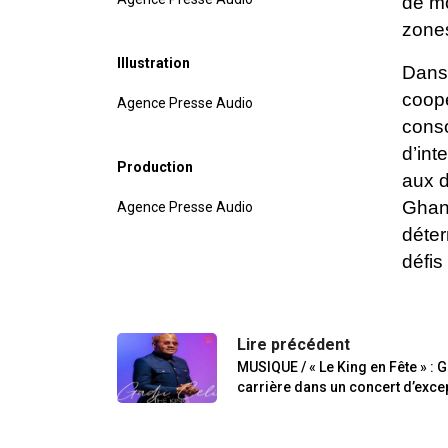
de mo
zones
Illustration
Dans 
coopé
Agence Presse Audio
conso
d’int
Production
aux d
Ghan
Agence Presse Audio
déter
défis
Lire précédent
MUSIQUE / « Le King en Fête » : G
carrière dans un concert d’excep