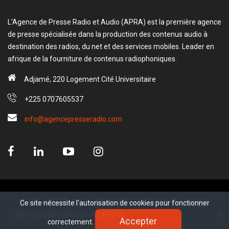
L’Agence de Presse Radio et Audio (APRA) est la première agence
de presse spécialisée dans la production des contenus audio à
destination des radios, du net et des services mobiles. Leader en
afrique de la fourniture de contenus radiophoniques.
Adjamé, 220 Logement Cité Universitaire
+225 0707605537
info@agencepresseradio.com
© 2021, APRA - Agence Presse Radio et Audio. Tous droits
Ce site nécessite l'autorisation de cookies pour fonctionner
Ce site nécessite l'autorisation de cookies pour fonctionner
réservé.
NE VOITURE FONCE SUR LA FOULE LORS D’UNE PARADE DE NOËL, AU MO
Accepter
Accepter
correctement.
correctement.
www.sectester.io