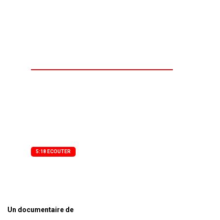
Cœur Citoyen se
mobilise
Un documentaire de Agence Presse Audio
​​​​​​​En prélude à la Journée mondiale de
l’hypertension artérielle, la Fondation Cœur
Citoyen a organisé un séminaire scientifique
le 3 mai 2025 à Yopougon
5:18 ECOUTER
Un documentaire de