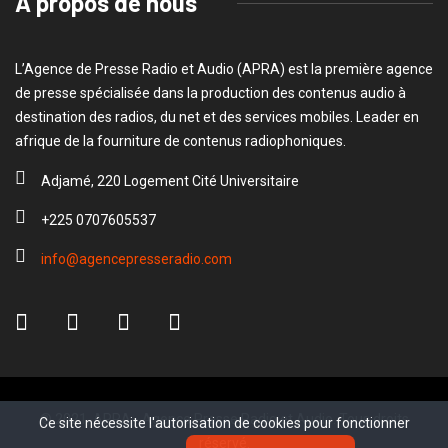
A propos de nous
L’Agence de Presse Radio et Audio (APRA) est la première agence
de presse spécialisée dans la production des contenus audio à
destination des radios, du net et des services mobiles. Leader en
afrique de la fourniture de contenus radiophoniques.
Adjamé, 220 Logement Cité Universitaire
+225 0707605537
info@agencepresseradio.com
© 2021, APRA - Agence Presse Radio et Audio. Tous droits
Ce site nécessite l'autorisation de cookies pour fonctionner
Ce site nécessite l'autorisation de cookies pour fonctionner
réservé.