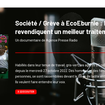
Société / Grève à EcoEburnie :
revendiquent un meilleur traite
Un documentaire de Agence Presse Radio
Habillés dans leur tenue de travail, gris-vert, les agents d’E
depuis le mercredi 27 octobre 2022. Des hommes et des fe
personnes, se sont rassemblées devant le siège de ladite e
Ils veulent faire entendre leur voix.
3:22 ECOUTER