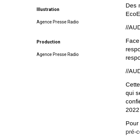
Des m
Illustration
EcoEb
Agence Presse Radio
//AUD
Face 
Production
resp
Agence Presse Radio
respo
//AUD
Cette
qui s
confi
2022 
Pour
pré-c