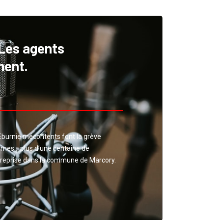
 Les agents
ment.
coEburnie mécontents font la grève
mmes… plus d’une centaine de
ntreprise dans la commune de Marcory.