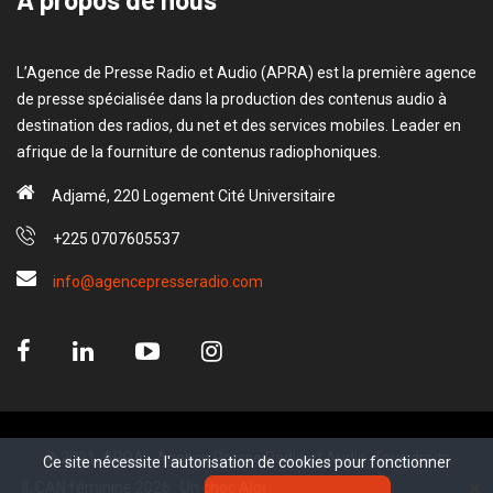
L’Agence de Presse Radio et Audio (APRA) est la première agence
de presse spécialisée dans la production des contenus audio à
destination des radios, du net et des services mobiles. Leader en
afrique de la fourniture de contenus radiophoniques.
Adjamé, 220 Logement Cité Universitaire
+225 0707605537
info@agencepresseradio.com
© 2021, APRA - Agence Presse Radio et Audio. Tous droits
Ce site nécessite l'autorisation de cookies pour fonctionner
Ce site nécessite l'autorisation de cookies pour fonctionner
réservé.
CAN féminine 2026 : Un choc Algérie-Maroc en ouverture.