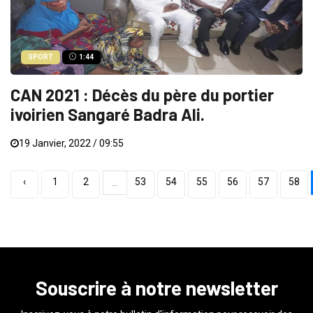
SPORT
1:44
CAN 2021 : Décès du père du portier
ivoirien Sangaré Badra Ali.
19 Janvier, 2022 / 09:55
‹
1
2
53
54
55
56
57
58
...
Souscrire à notre newsletter