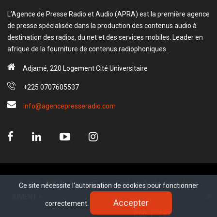
L’Agence de Presse Radio et Audio (APRA) est la première agence
de presse spécialisée dans la production des contenus audio à
destination des radios, du net et des services mobiles. Leader en
afrique de la fourniture de contenus radiophoniques.
Adjamé, 220 Logement Cité Universitaire
+225 0707605537
info@agencepresseradio.com
© 2021, APRA - Agence Presse Radio et Audio. Tous droits
Ce site nécessite l'autorisation de cookies pour fonctionner
Ce site nécessite l'autorisation de cookies pour fonctionner
réservé.
UMENT »
Accepter
Accepter
correctement.
correctement.
www.sectester.io
0:00
/
7:53