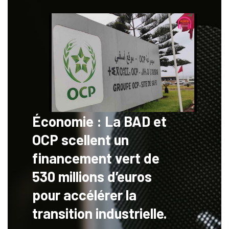
Économie : La BAD et
OCP scellent un
financement vert de
530 millions d’euros
pour accélérer la
transition industrielle.