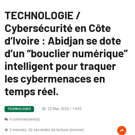
TECHNOLOGIE /
Cybersécurité en Côte
d’Ivoire : Abidjan se dote
d’un “bouclier numérique”
intelligent pour traquer
les cybermenaces en
temps réel.
22 Mai, 2026 / 14:02
TECHNOLOGIES
0 commentaire(s)
2 minutes, 42 secondes de lecture (environ)