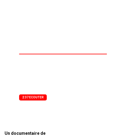
REMBLAYAGE
ANARCHIQUE (BRISRA)
LANCÉES
Un documentaire de Agence Presse Audio
La Brigade spéciale de lutte contre le
remblayage anarchique (BRISRA) a été
lancée, ce lundi 17 mars 2025
2:37 ECOUTER
Un documentaire de