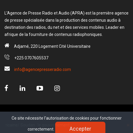
L’Agence de Presse Radio et Audio (APRA) est la première agence
de presse spécialisée dans la production des contenus audio à
destination des radios, du net et des services mobiles. Leader en
afrique de la fourniture de contenus radiophoniques.
Adjamé, 220 Logement Cité Universitaire
+225 0707605537
info@agencepresseradio.com
© 2021, APRA - Agence Presse Radio et Audio. Tous droits
Ce site nécessite l'autorisation de cookies pour fonctionner
Ce site nécessite l'autorisation de cookies pour fonctionner
réservé.
icaine/ Soudan : le gouvernement prépare son retour à Khartoum
Accepter
Accepter
correctement.
correctement.
www.sectester.io