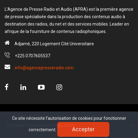
L’Agence de Presse Radio et Audio (APRA) est la première agence
de presse spécialisée dans la production des contenus audio à
destination des radios, du net et des services mobiles. Leader en
afrique de la fourniture de contenus radiophoniques.
Adjamé, 220 Logement Cité Universitaire
+225 0707605537
info@agencepresseradio.com
© 2021, APRA - Agence Presse Radio et Audio. Tous droits
Ce site nécessite l'autorisation de cookies pour fonctionner
Ce site nécessite l'autorisation de cookies pour fonctionner
réservé.
ospitalier régional de Méagui ouvre ses portes.
Accepter
Accepter
correctement.
correctement.
www.sectester.io
0:00
/
3:24