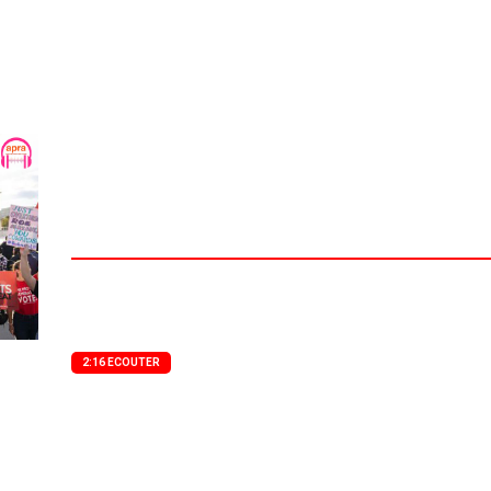
Le droit à l’avortement révoqué
aux Etats-Unis d’Amérique.
Un documentaire de Agence Presse Radio
Etats-Unis d’Amérique : le droit à l’avortement révoqué par l
2:16 ECOUTER