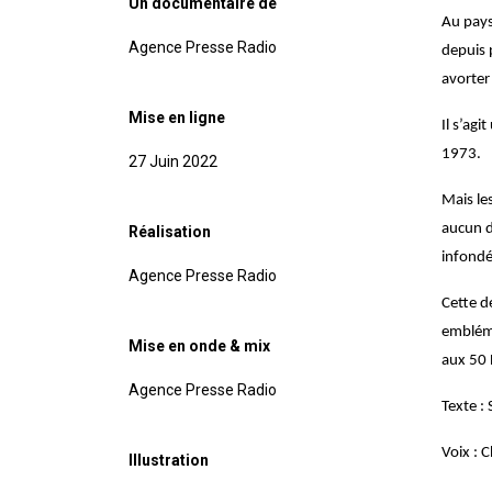
Un documentaire de
Au pays
Agence Presse Radio
depuis 
avorter 
Mise en ligne
Il s’ag
1973.
27 Juin 2022
Mais le
aucun d
Réalisation
infondé
Agence Presse Radio
Cette d
embléma
Mise en onde & mix
aux 50 
Agence Presse Radio
Texte :
Voix : C
Illustration