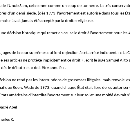
 de l’Uncle Sam, cela sonne comme un coup de tonnerre. L
a très conservat
près d'un demi-siècle, (dès 1973 l'avortement est autorisé dans tous les Éta
mais n'avait jamais été accepté par la droite religieuse.
it une décision historique qui remet en cause le droit à l'avortement pour le
s juges de la cour suprêmes qui font objection à cet arrêté indiquent : « La 
e ses articles ne protège implicitement ce droit », écrit le juge Samuel Alit
 dès le début » et « doit être annulé ».
écision ne rend pas les interruptions de grossesses
illégales, mais renvoie le
tique Roe v. Wade de 1973, quand chaque État était libre de les autoriser o
États américains d'interdire l'avortement sur leur sol et une moitié devrait s
 Sacré Abel
harles K.