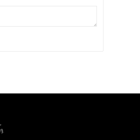
,
!).