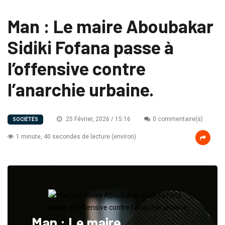
Man : Le maire Aboubakar
Sidiki Fofana passe à
l’offensive contre
l’anarchie urbaine.
25 Février, 2026 / 15:16
0 commentaire(s)
SOCIÉTÉS
1 minute, 40 secondes de lecture (environ)
Man : Le maire