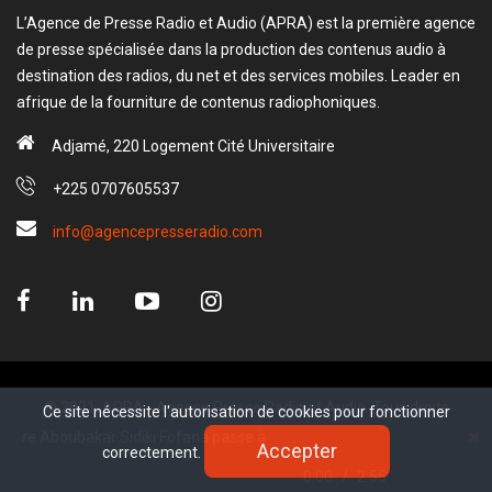
L’Agence de Presse Radio et Audio (APRA) est la première agence
de presse spécialisée dans la production des contenus audio à
destination des radios, du net et des services mobiles. Leader en
afrique de la fourniture de contenus radiophoniques.
Adjamé, 220 Logement Cité Universitaire
+225 0707605537
info@agencepresseradio.com
© 2021, APRA - Agence Presse Radio et Audio. Tous droits
Ce site nécessite l'autorisation de cookies pour fonctionner
Ce site nécessite l'autorisation de cookies pour fonctionner
réservé.
e Aboubakar Sidiki Fofana passe à l’offensive contre l’anarchie urbaine.
Accepter
Accepter
correctement.
correctement.
www.sectester.io
0:00
/
2:55