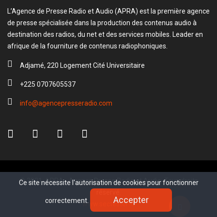
L’Agence de Presse Radio et Audio (APRA) est la première agence
de presse spécialisée dans la production des contenus audio à
destination des radios, du net et des services mobiles. Leader en
afrique de la fourniture de contenus radiophoniques.
Adjamé, 220 Logement Cité Universitaire
+225 0707605537
info@agencepresseradio.com
© 2021, APRA - Agence Presse Radio et Audio. Tous droits
Ce site nécessite l'autorisation de cookies pour fonctionner
Ce site nécessite l'autorisation de cookies pour fonctionner
réservé.
Accepter
Accepter
correctement.
correctement.
www.sectester.io