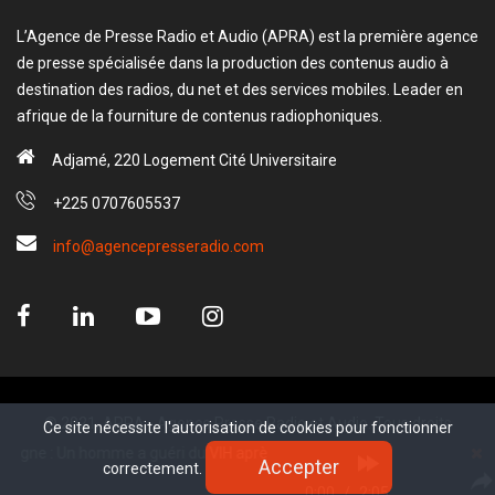
L’Agence de Presse Radio et Audio (APRA) est la première agence
de presse spécialisée dans la production des contenus audio à
destination des radios, du net et des services mobiles. Leader en
afrique de la fourniture de contenus radiophoniques.
Adjamé, 220 Logement Cité Universitaire
+225 0707605537
info@agencepresseradio.com
© 2021, APRA - Agence Presse Radio et Audio. Tous droits
Ce site nécessite l'autorisation de cookies pour fonctionner
Ce site nécessite l'autorisation de cookies pour fonctionner
réservé.
 Un homme a guéri du VIH après une greffe de moelle osseuse
Accepter
Accepter
correctement.
correctement.
www.sectester.io
0:00
/
2:05