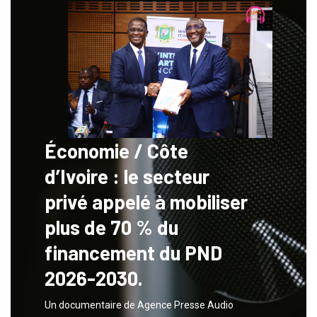
Économie / Côte
d’Ivoire : le secteur
privé appelé à mobiliser
plus de 70 % du
financement du PND
2026-2030.
Un documentaire de Agence Presse Audio