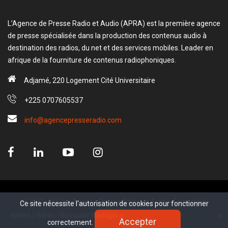
L’Agence de Presse Radio et Audio (APRA) est la première agence
de presse spécialisée dans la production des contenus audio à
destination des radios, du net et des services mobiles. Leader en
afrique de la fourniture de contenus radiophoniques.
Adjamé, 220 Logement Cité Universitaire
+225 0707605537
info@agencepresseradio.com
© 2021, APRA - Agence Presse Radio et Audio. Tous droits
Ce site nécessite l'autorisation de cookies pour fonctionner
Ce site nécessite l'autorisation de cookies pour fonctionner
réservé.
inent / Bénin : Romuald Wadagni officiellement investi président de la R
Accepter
Accepter
correctement.
correctement.
www.sectester.io