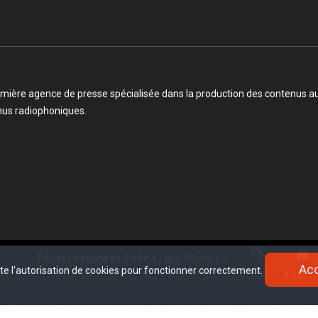
mière agence de presse spécialisée dans la production des contenus audi
enus radiophoniques.
Assises nationales Burkina Faso: 60 mois de plus pour Ibrahim Traoré
Ac
Ac
ite l'autorisation de cookies pour fonctionner correctement.
ite l'autorisation de cookies pour fonctionner correctement.
0:00
/
4:10
© 2021, APRA - Agence Presse Radio et Audio. Tous droits réservé.