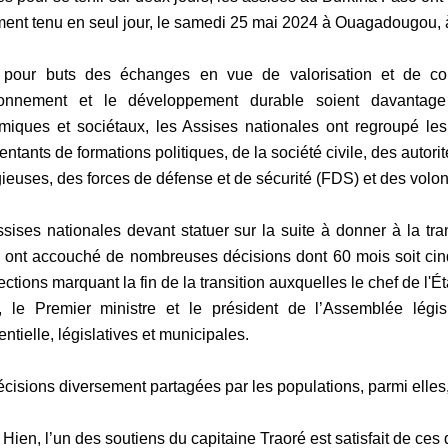
ment tenu en seul jour, le samedi 25 mai 2024 à Ouagadougou, 
 pour buts des échanges en vue de valorisation et de con
ironnement et le développement
durable soient davantage
iques et sociétaux, les Assises nationales ont regroupé
les
entants de
formations politiques, de la société civile, des autor
igieuses, des forces de défense et de sécurité (FDS) et des
volon
sises nationales devant statuer sur la suite à donner à la
tra
 ont
accouché de nombreuses décisions dont 60 mois soit cin
ections marquant la fin de la
transition auxquelles le chef de l'Ét
, le Premier ministre et le président de l’Assemblée législ
ntielle, législatives et
municipales.
cisions diversement partagées par les populations, parmi elles
 Hien, l’un des soutiens du capitaine Traoré est satisfait de
ces 