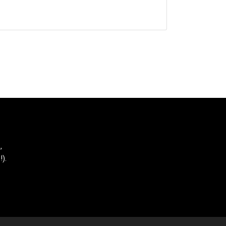
,
!).