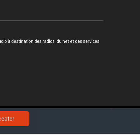
o à destination des radios, du net et des services
cepter
cepter