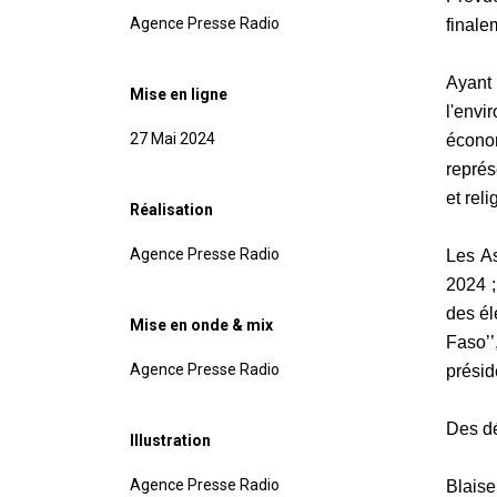
Agence Presse Radio
finale
Ayant
Mise en ligne
l'env
27 Mai 2024
économ
représ
et rel
Réalisation
Agence Presse Radio
Les As
2024 ;
des él
Mise en onde & mix
Faso’’
Agence Presse Radio
préside
Des dé
Illustration
Agence Presse Radio
Blaise