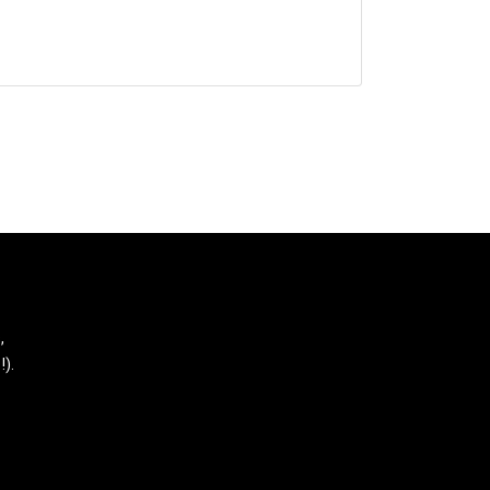
,
!).