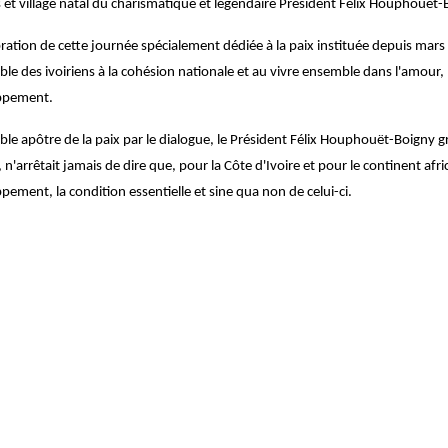
 et village natal du charismatique et légendaire Président Félix Houphouet-
bration de cette journée spécialement dédiée à la paix instituée depuis mars
le des ivoiriens à la cohésion nationale et au vivre ensemble dans l'amour, la
ppement.
able apôtre de la paix par le dialogue, le Président Félix Houphouët-Boigny g
, n'arrêtait jamais de dire que, pour la Côte d'Ivoire et pour le continent afric
pement, la condition essentielle et sine qua non de celui-ci.