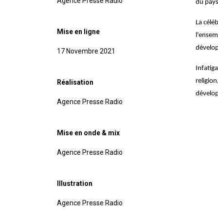
Agence Presse Radio
du pays
La célé
Mise en ligne
l'ensemb
dévelo
17 Novembre 2021
Infatig
religion
Réalisation
dévelop
Agence Presse Radio
Mise en onde & mix
Agence Presse Radio
Illustration
Agence Presse Radio