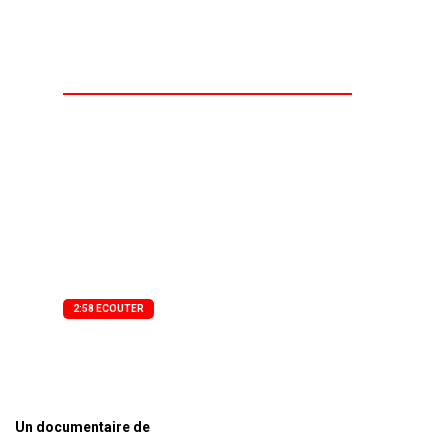
déstabilisation.
Un documentaire de Agence Presse Audio
Face à l’auto-proclamation de victoire du
candidat Issa Tchiroma Bakary à l’élection
présidentielle du 12 octobre 2025, le
gouvernement camerounais a réagi avec
fermeté deux jours après le premier tour du
scrutin.
2:58 ECOUTER
Un documentaire de