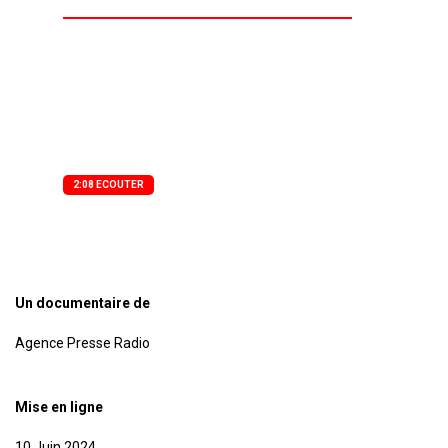
Fally Ipupa s’initie au cinéma dans le rôle
principal dans le film Rumba Royal ‘’, un film
réalisé par Hamed Mobasser et Yohane Dean
Lengol, qui sortira très prochainement.
2:08 ECOUTER
Un documentaire de
Agence Presse Radio
Mise en ligne
10 Juin 2024