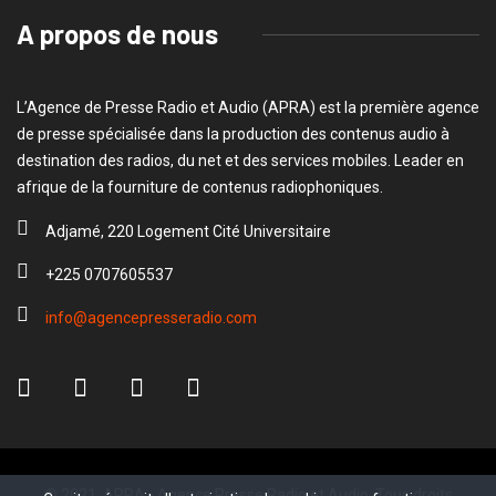
A propos de nous
L’Agence de Presse Radio et Audio (APRA) est la première agence
de presse spécialisée dans la production des contenus audio à
destination des radios, du net et des services mobiles. Leader en
afrique de la fourniture de contenus radiophoniques.
Adjamé, 220 Logement Cité Universitaire
+225 0707605537
info@agencepresseradio.com
© 2021, APRA - Agence Presse Radio et Audio. Tous droits