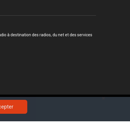
o à destination des radios, du net et des services
e devance l'Afrique du Sud pour la première fois
cepter
cepter