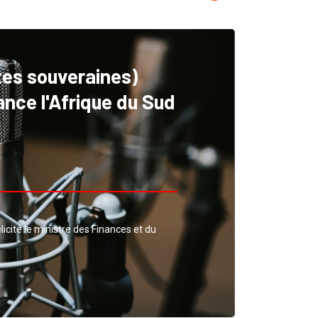
tes souveraines)
vance l'Afrique du Sud
licité le ministre des Finances et du