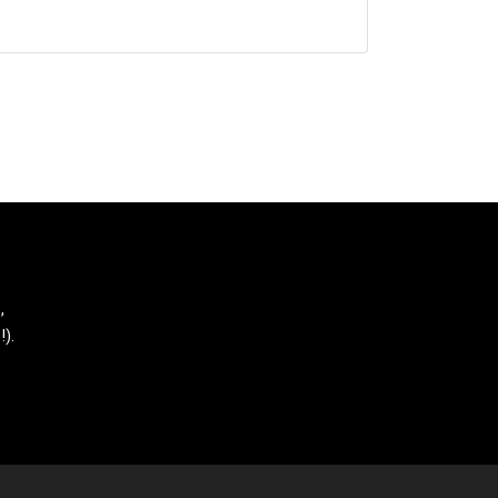
,
!).