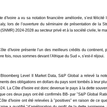
e d'Ivoire a vu sa notation financière améliorée, s’est félici
aly, lors de l’ouverture du séminaire de présentation de la S
(SNMR) 2024-2028 au secteur privé et à la société civile, le m
ôte d'Ivoire présente l'un des meilleurs crédits du continent, 
re fois, nous sommes devant l'Afrique du Sud », s’est-il réjoui.
Bloomberg Level II Market Data, S&P Global a relevé la note 
ents des obligations en dollars du pays sont tombés à leur pl
24. La Côte d'Ivoire est donc devenue le pays à la dette souve
que ces deux pays ont été confirmés BB- par "S&P Global Ratin
Côte d'Ivoire ont été relevées à "positives" en raison de ce que
aine a qualifié "d'amélioration du profil de la dette ivoirienne