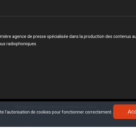
mière agence de presse spécialisée dans la production des contenus audi
enus radiophoniques.
assement des notations (dettes souveraines) africaines : la Côte d'Ivoir
Ac
Ac
ite l'autorisation de cookies pour fonctionner correctement.
ite l'autorisation de cookies pour fonctionner correctement.
0:00
/
1:25
© 2021, APRA - Agence Presse Radio et Audio. Tous droits réservé.
www.sectester.io