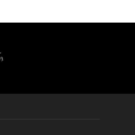
,
!).