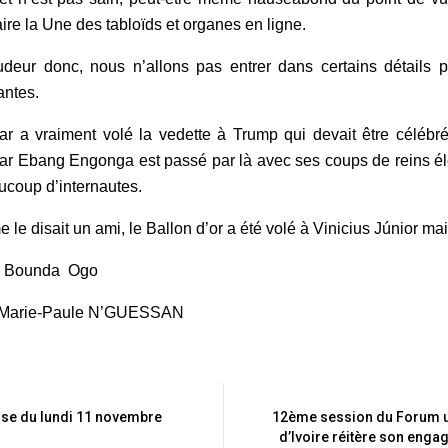
aire la Une des tabloïds et organes en ligne.
deur donc, nous n’allons pas entrer dans certains détails pou
antes.
ar a vraiment volé la vedette à Trump qui devait être céléb
ar Ebang Engonga est passé par là avec ses coups de reins é
ucoup d’internautes.
le disait un ami, le Ballon d’or a été volé à Vinicius Júnior ma
 : Bounda Ogo
: Marie-Paule N’GUESSAN
sse du lundi 11 novembre
12ème session du Forum ur
d’Ivoire réitère son enga