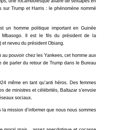
ps, une rocambolesque affaire de sextapes en
vés sur Trump et Harris : le phénomène nommé
t un homme politique important en Guinée
basogo. Il est le fils du président de la
 et neveu du président Obiang.
mp au pouvoir chez les Yankees, cet homme aux
e de parler du retour de Trump dans le Bureau
 2024 même en tant qu’anti héros. Des femmes
s de ministres et célébrités, Baltazar s’envoie
réseaux sociaux.
ans la mission d’informer que nous nous sommes
vue moral mais assez anecdotique et cocasse