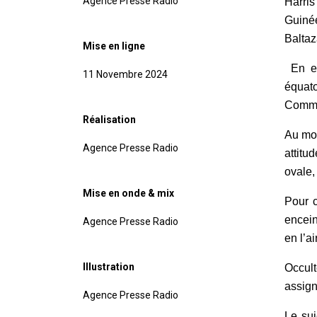
Agence Presse Radio
Harris
Guinée
Baltaz
Mise en ligne
En ef
11 Novembre 2024
équat
Commun
Réalisation
Au mom
Agence Presse Radio
attitu
ovale,
Mise en onde & mix
Pour c
encein
Agence Presse Radio
en l’a
Illustration
Occult
assign
Agence Presse Radio
Le su