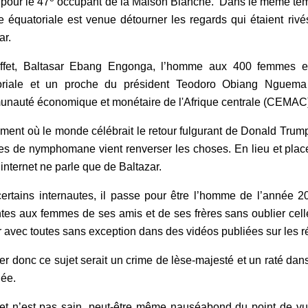
 pour le 47
occupant de la Maison Blanche. Dans le même tem
 équatoriale est venue détourner les regards qui étaient ri
ar.
fet, Baltasar Ebang Engonga, l’homme aux 400 femmes es
oriale et un proche du président Teodoro Obiang Nguema M
auté économique et monétaire de l'Afrique centrale (CEMAC)
ent où le monde célébrait le retour fulgurant de Donald Tru
des de nymphomane vient renverser les choses. En lieu et plac
 internet ne parle que de Baltazar.
ertains internautes, il passe pour être l’homme de l’année
tes aux femmes de ses amis et de ses frères sans oublier celle
ir avec toutes sans exception dans des vidéos publiées sur les 
er donc ce sujet serait un crime de lèse-majesté et un raté d
ée.
jet n’est pas sain, peut-être même nauséabond du point de 