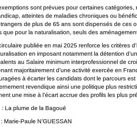
xemptions sont prévues pour certaines catégories,
ndicap, atteintes de maladies chroniques ou
bénéfic
trangers de plus de 65
ans sont dispensés de ces ob
is
que pour la naturalisation, seuls des aménagemen
irculaire publiée en mai 2025 renforce les critères d
turalisation en imposant notamment la
détention d’u
valents au
Salaire minimum interprofessionnel de cro
enant
majoritairement d’une activité exercée en Fran
ragées à écarter les candidats dont le parcours est
ernement revendique ainsi
une politique plus restri
gnent une
mise à l’écart accrue des profils les plus pr
 : La plume de la Bagoué
t : Marie-Paule N’GUESSAN