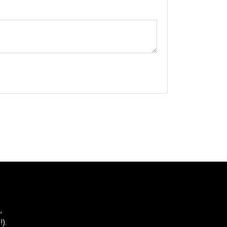
,
!).