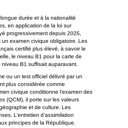
de longue durée
et à la nationalité
s, en application de la loi sur
loyé progressivement depuis 2025,
et un examen civique
obligatoire.
Les
rançais
certifié plus élevé, à savoir le
elle, le niveau B1 pour la carte de
e niveau B1 suffisait auparavant.
ôme ou un test
officiel délivré par un
ant plus considérée comme
amen civique conditionne
l’examen des
es (QCM), il porte sur les valeurs
 géographie et de culture. Les
es. L’entretien d’assimilation
aux principes de la
République.