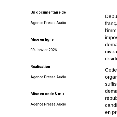
Un documentaire de
Depui
Agence Presse Audio
franç
l’imm
impo
Mise en ligne
deman
09 Janvier 2026
nivea
résid
Réalisation
Cette
organ
Agence Presse Audio
suffi
dema
Mise en onde & mix
répub
Agence Presse Audio
cand
en
pr