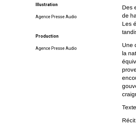
Illustration
Des e
de ha
Agence Presse Audio
Les é
tand
Production
Une c
Agence Presse Audio
la na
équi
prov
encou
gouv
crai
Texte
Réci