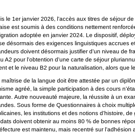
s le 1er janvier 2026, l’accès aux titres de séjour 
aise est soumis à des conditions nettement
renforcée
igration adoptée en janvier
2024. Le dispositif, dép
se
désormais des exigences linguistiques accrues 
deurs doivent désormais justifier d’un niveau de f
u A2 pour l’obtention d’une carte de
séjour pluriannu
ent et le niveau
B2 pour la naturalisation, alors que l
 maîtrise de la langue doit être attestée par un dipl
isme agréé, la simple participation à des
cours n’ét
sante.
Autre nouveauté majeure, la réussite à un ex
ndes. Sous forme de Questionnaires à choix
multipl
licaines, les institutions et
des notions d’histoire, de
idats doivent
obtenir au moins 80 % de bonnes répons
éfecture est maintenu, mais recentré sur l’adhésion 