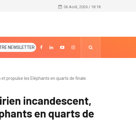
Média : Alfred Dan Moussa choisit comme président
06 Août, 2026 / 18:18
TRE NEWSLETTER
et propulse les Eléphants en quarts de finale.
irien incandescent,
éphants en quarts de