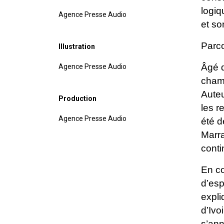
logiq
Agence Presse Audio
et so
Parco
Illustration
Âgé d
Agence Presse Audio
champ
Auteu
Production
les r
Agence Presse Audio
été d
Marra
conti
En co
d’esp
expli
d’Ivo
s’ann