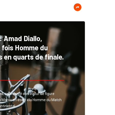
Amad Diallo,
is fois Homme du
 en quarts de finale.
ed, a confirmé son statut de figure
au Maroc en étant élu Homme du Match
ontinental.