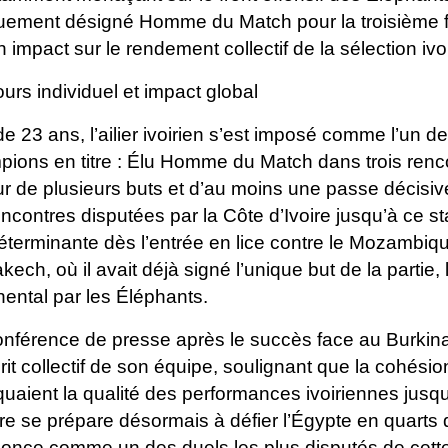
uement désigné Homme du Match pour la troisième foi
n impact sur le rendement collectif de la sélection ivo
urs individuel et impact global
e 23 ans, l’ailier ivoirien s’est imposé comme l’un d
ions en titre : Élu Homme du Match dans trois renco
r de plusieurs buts et d’au moins une passe décisive
encontres disputées par la Côte d’Ivoire jusqu’à ce s
éterminante dès l’entrée en lice contre le Mozambi
kech, où il avait déjà signé l’unique but de la partie,
nental par les Éléphants.
nférence de presse après le succès face au Burkina 
rit collectif de son équipe, soulignant que la cohésion
quaient la qualité des performances ivoiriennes jusq
ire se prépare désormais à défier l’Égypte en quarts 
once comme un des duels les plus disputés de cette