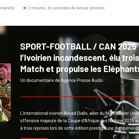
taire(s)
2 minutes, 36 secondes de lecture (environ)
SPORT-FOOTBALL / CAN 2025 : 
l’Ivoirien incandescent, élu tro
Match et propulse les Eléphants
Un documentaire de Agence Presse Audio
L’international ivoirien Amad Diallo, ailier du Manchester Unit
offensive majeure de la Coupe d’Afrique des Nations 2025 
à trois reprises lors de cette édition prestigieuse du tournoi c