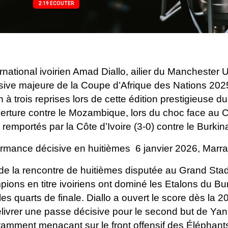
2:19 ECOUTER
ernational ivoirien Amad Diallo, ailier du Manchester 
sive majeure de la Coupe d’Afrique des Nations 20
 à trois reprises lors de cette édition prestigieuse du
erture contre le Mozambique, lors du choc face au 
e remportés par la Côte d’Ivoire (3-0) contre le Burki
rmance décisive en huitièmes 6 janvier 2026, Marr
de la rencontre de huitièmes disputée au Grand Stad
ions en titre ivoiriens ont dominé les Etalons du Burk
les quarts de finale. Diallo a ouvert le score dès la 
livrer une passe décisive pour le second but de Yan
amment menaçant sur le front offensif des Éléphant