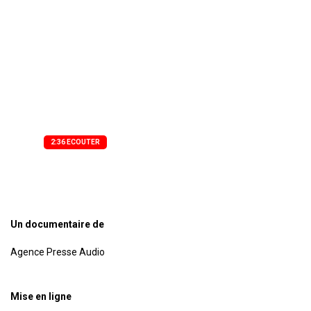
national. Le mardi 12 mai 2026, au palais de la
culture de Treichville, à Abidjan, le média
d’État a officiellement levé le voile sur « Les
Grands Rendez-vous de l’AIP », une nouvelle
émission de débat pensée comme un espace
d’échanges directs entre gouvernants et
citoyens.
2:36 ECOUTER
Un documentaire de
Agence Presse Audio
Mise en ligne