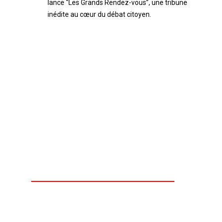
MÉDIAS /
Communication
publique : l’AIP lance
“Les Grands Rendez-
vous”, une tribune
inédite au cœur du
débat citoyen.
Un documentaire de Agence Presse Audio
L’Agence ivoirienne de presse (AIP) marque
un tournant dans le paysage médiatique