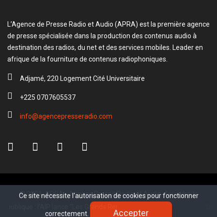
L’Agence de Presse Radio et Audio (APRA) est la première agence
de presse spécialisée dans la production des contenus audio à
destination des radios, du net et des services mobiles. Leader en
afrique de la fourniture de contenus radiophoniques.
Adjamé, 220 Logement Cité Universitaire
+225 0707605537
info@agencepresseradio.com
© 2021, APRA - Agence Presse Radio et Audio. Tous droits
Ce site nécessite l'autorisation de cookies pour fonctionner
Ce site nécessite l'autorisation de cookies pour fonctionner
réservé.
que : l’AIP lance “Les Grands Rendez-vous”, une tribune inédite au cœu
Accepter
Accepter
correctement.
correctement.