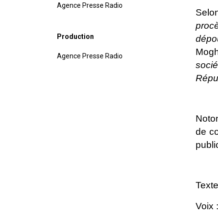
Agence Presse Radio
Selon
proc
Production
dépo
Mogh
Agence Presse Radio
socié
Répu
Noton
de c
publi
Text
Voix