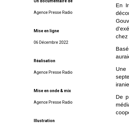
Un documentaire de
En I
Agence Presse Radio
déco
Gouv
d'exé
Mise en ligne
chez
06 Décembre 2022
Basé
aurai
Réalisation
Une s
Agence Presse Radio
septe
irani
Mise en onde & mix
De p
Agence Presse Radio
médi
coopé
Illustration