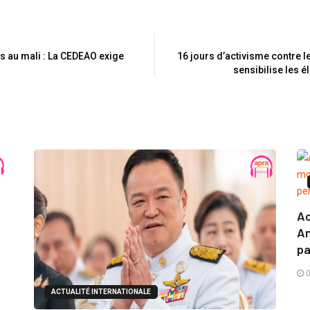
ns au mali : La CEDEAO exige
16 jours d’activisme contre 
sensibilise les 
Ac
An
pa
0
ACTUALITÉ INTERNATIONALE