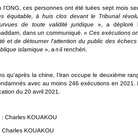
 l'ONG, ces personnes ont été tuées sept mois seu
ès équitable, à huis clos devant le Tribunal
révol
urvues de toute validité
juridique
», a déploré l
addam, dans un communiqué.
«
Ces exécutions on
té et de détourner l'attention du public des échec
blique
islamique
», a-t-il renchéri.
s qu’après la chine, l’Iran occupe le deuxième ran
ondamnés avec
au moins 246 exécutions en 2021. 
cation du 20 avril 2021.
e : Charles KOUAKOU
 : Charles KOUAKOU