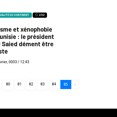
UALITÉ DU CONTINENT
2:02
isme et xénophobie
unisie : le président
 Saied dément être
ste
vrier, 0003 / 12:43
80
81
82
83
84
85
›