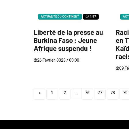
ACTUALITÉ DU CONTINENT
1:57
ACT
Liberté de la presse au
Rac
Burkina Faso : Jeune
en T
Afrique suspendu !
Kaïd
raci
26 Février, 0023 / 00:00
09 Fé
‹
1
2
76
77
78
79
...