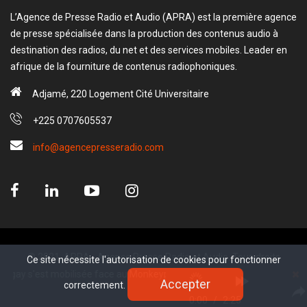
L’Agence de Presse Radio et Audio (APRA) est la première agence
de presse spécialisée dans la production des contenus audio à
destination des radios, du net et des services mobiles. Leader en
afrique de la fourniture de contenus radiophoniques.
Adjamé, 220 Logement Cité Universitaire
+225 0707605537
info@agencepresseradio.com
© 2021, APRA - Agence Presse Radio et Audio. Tous droits
Ce site nécessite l'autorisation de cookies pour fonctionner
Ce site nécessite l'autorisation de cookies pour fonctionner
réservé.
s'est mobilisée face au Monkeypox.
Accepter
Accepter
correctement.
correctement.
www.sectester.io
0:00
/
2:25