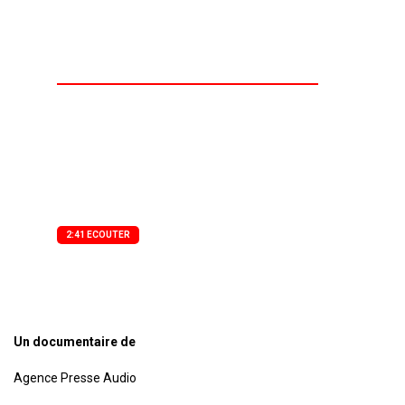
monde 2030
Un documentaire de Agence Presse Audio
​​​​​​​Le Maroc et l’Espagne, distant de 14,5
kilomètres, consolident davantage leurs liens
à travers une visite officielle du ministre
marocain de la justice Abdellatif Ouahbi
2:41 ECOUTER
Un documentaire de
Agence Presse Audio