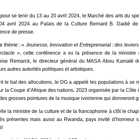
pour se tenir du 13 au 20 avril 2024, le Marché des arts du sp
04 avril 2024 au Palais de la Culture Bernard B. Dadié de Tr
ence de presse.
e thème : «
Jeunesse, Innovation et Entreprenariat : des levier
ectacle
», cette conférence a vu la présence de la ministre
oise Remarck, le directeur général du MASA Abou Kamaté d
urs autres autorités politiques et artistiques.
t le bal des allocutions, le DG a appelé les populations à se
our la Coupe d’Afrique des nations, 2023 organisée par la Côte d
es grosses pointures de la musique ivoirienne qui donneront 
elle la ministre de la culture et de la francophonie à clôt le ch
tés présentes mais aussi au Rwanda, pays invité d’honneur s
l/