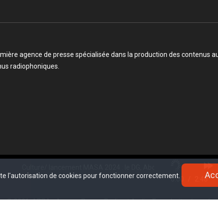
mière agence de presse spécialisée dans la production des contenus audi
enus radiophoniques.
ture/ lancement MASA 2024 : le DG, Abou Kamaté appelle les populati
Ac
Ac
ite l'autorisation de cookies pour fonctionner correctement.
ite l'autorisation de cookies pour fonctionner correctement.
0:00
/
2:48
© 2021, APRA - Agence Presse Radio et Audio. Tous droits réservé.
www.sectester.io