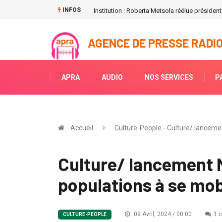
INFOS
Institution : Roberta Metsola réélue préside
AGENCE DE PRESSE RADIO
APRA
AUDIO
NOS SERVICES
P
Accueil
Culture-People - Culture/ lancem
Culture/ lancement 
populations à se mob
09 Avril, 2024 / 00:00
1 
CULTURE-PEOPLE