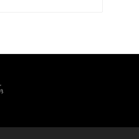
,
!).