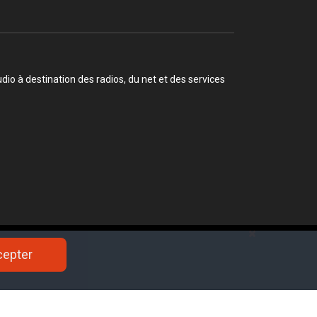
o à destination des radios, du net et des services
ons à se mobiliser pour le MASA, comme à la CAN 2023
cepter
cepter