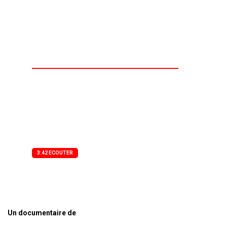
relations entre la Côte
d’Ivoire et la Guinée
Un documentaire de Agence Presse Audio
​​​​​​​Le président de la transition guinéenne, le
colonel Mamadi Doumbouya, effectue une
visite officielle de 48 heures en Côte d’Ivoire
les 17 et 18 juin 2025
3:42 ECOUTER
Un documentaire de