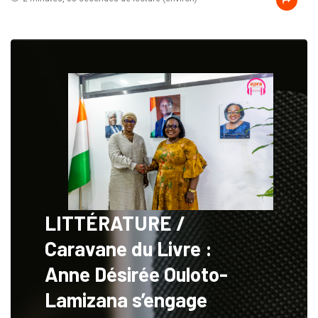
LITTÉRATURE /
Caravane du Livre :
Anne Désirée Ouloto-
Lamizana s’engage