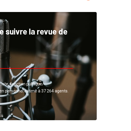
 suivre la revue de
riote, fonction publique/
 en personnel estimé à 37 264 agents.