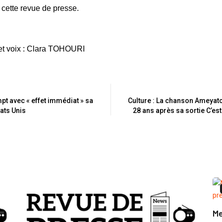
 cette revue de presse.
et voix : Clara TOHOURI
mpt avec « effet immédiat » sa
Culture : La chanson Ameyatc
tats Unis
28 ans après sa sortie C’est 
Me