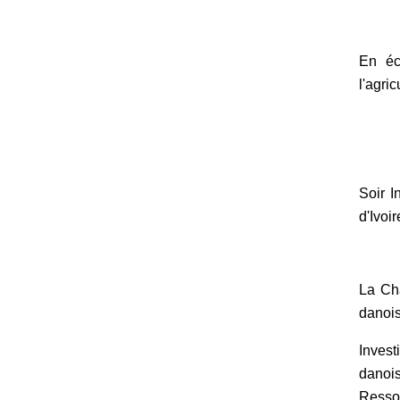
En éc
l'agri
Soir I
d'Ivoir
La Cha
danois
Invest
danois
Ressou