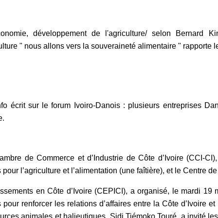
onomie, développement de l'agriculture/ selon Bernard Ki
culture " nous allons vers la souveraineté alimentaire " rapporte l
nfo écrit sur le forum Ivoiro-Danois : plusieurs entreprises D
e.
mbre de Commerce et d’Industrie de Côte d’Ivoire (CCI-CI),
 pour l’agriculture et l’alimentation (une faîtière), et le Centre 
issements en Côte d’Ivoire (CEPICI), a organisé, le mardi 19 
 pour renforcer les relations d’affaires entre la Côte d’Ivoire e
rces animales et halieutiques, Sidi Tiémoko Touré, a invité les 