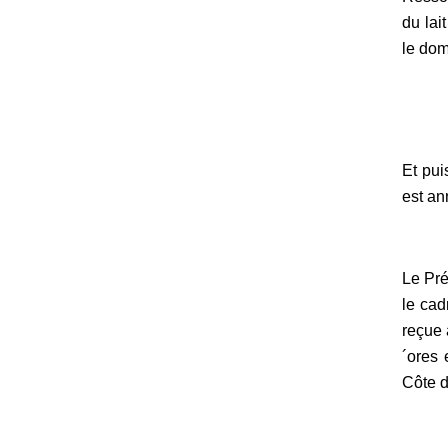
du lai
le dom
Et pui
est an
Le Pré
le cad
reçue 
´ores 
Côte d