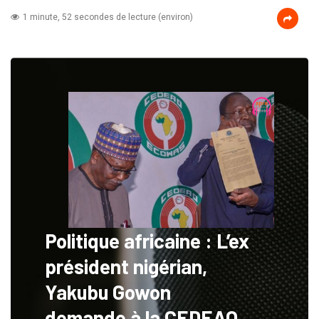
1 minute, 52 secondes de lecture (environ)
Politique africaine : L’ex
président nigérian,
Yakubu Gowon
demande à la CEDEAO