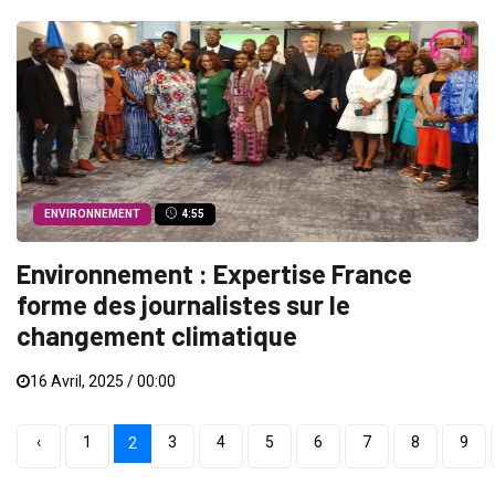
ENVIRONNEMENT
4:55
Environnement : Expertise France
forme des journalistes sur le
changement climatique
16 Avril, 2025 / 00:00
‹
1
3
4
5
6
7
8
9
2