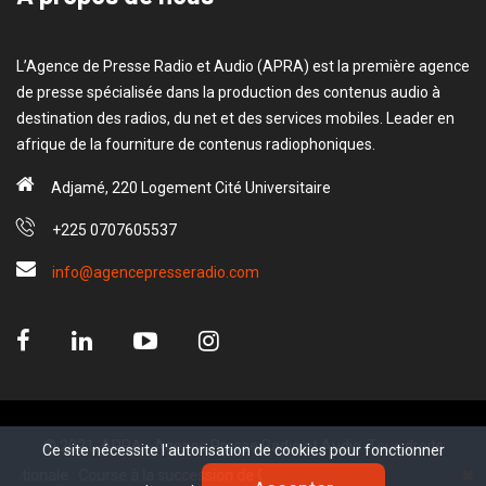
L’Agence de Presse Radio et Audio (APRA) est la première agence
de presse spécialisée dans la production des contenus audio à
destination des radios, du net et des services mobiles. Leader en
afrique de la fourniture de contenus radiophoniques.
Adjamé, 220 Logement Cité Universitaire
+225 0707605537
info@agencepresseradio.com
© 2021, APRA - Agence Presse Radio et Audio. Tous droits
Ce site nécessite l'autorisation de cookies pour fonctionner
Ce site nécessite l'autorisation de cookies pour fonctionner
réservé.
ale : Course à la succession de Guterres à l’ONU, les candidats dévoilent l