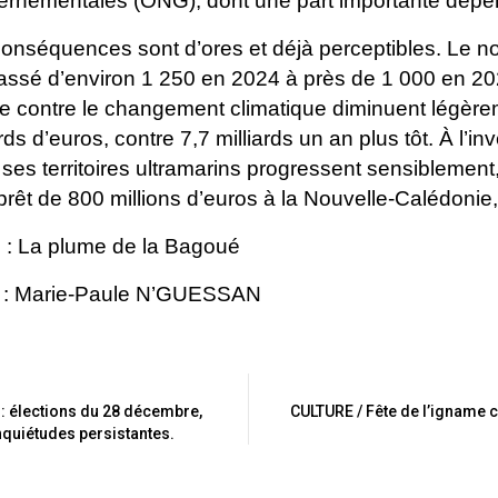
ernementales (ONG), dont une part importante
dépen
onséquences sont d’ores et déjà perceptibles. Le 
assé d’environ 1 250 en 2024 à près de
1 000 en 20
tte contre le
changement climatique diminuent légèrem
ards
d’euros, contre 7,7 milliards un an plus tôt.
À l’in
ses territoires
ultramarins progressent sensiblement,
prêt de 800 millions d’euros à la Nouvelle-Calédonie, 
 : La plume de la Bagoué
t : Marie-Paule N’GUESSAN
e : élections du 28 décembre,
CULTURE / Fête de l’igname ch
inquiétudes persistantes.