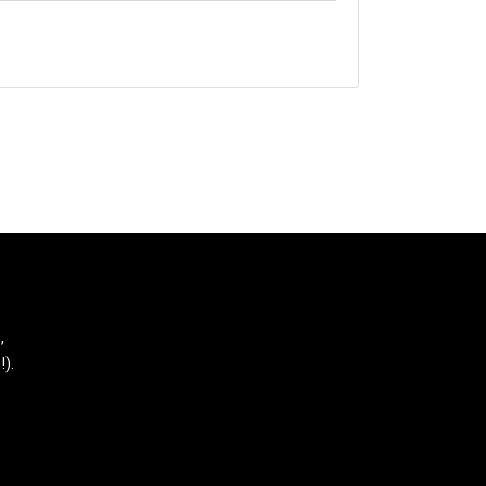
,
!).