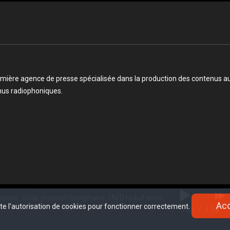
mière agence de presse spécialisée dans la production des contenus audi
enus radiophoniques.
s pression budgétaire, l’AFD réduit encore son engagement en Afrique.
Ac
Ac
ite l'autorisation de cookies pour fonctionner correctement.
ite l'autorisation de cookies pour fonctionner correctement.
0:00
/
1:58