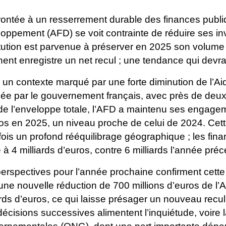
ontée à un resserrement durable des finances publ
oppement (AFD) se voit contrainte de réduire ses
in
titution est parvenue à préserver en
2025 son volume gl
nent enregistre
un net recul ; une tendance qui devr
un contexte marqué par une forte diminution de l’A
ée par le gouvernement français, avec près
de deux 
 de l’enveloppe totale,
l’AFD a maintenu ses engageme
ros
en 2025, un niveau proche de celui de 2024. Cett
fois un profond rééquilibrage géographique ; les
fina
 à 4 milliards d’euros,
contre 6 milliards l’année pré
erspectives pour l’année prochaine confirment cette 
 une nouvelle réduction de 700 millions
d’euros de l’
ards d’euros, ce qui
laisse présager un nouveau recul
décisions successives alimentent l’inquiétude, voire 