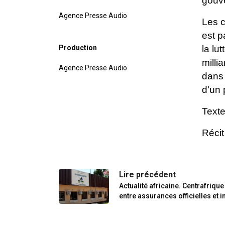
gouv
Agence Presse Audio
Les c
est p
Production
la lu
milli
Agence Presse Audio
dans 
d’un
Texte
Réci
Lire précédent
Actualité africaine. Centrafriqu
entre assurances officielles et 