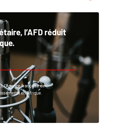
aire, l’AFD réduit
que.
s, l’Agence française de
tissements en Afrique.