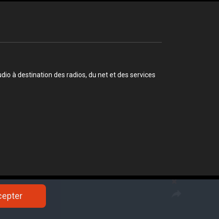
o à destination des radios, du net et des services
cepter
cepter