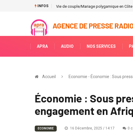
INFOS
Miss Univers 2021 : toute la Côte d'Ivoire mob
AGENCE DE PRESSE RADIO
APRA
AUDIO
NOS SERVICES
P
Accueil
Economie - Économie : Sous pressi
Économie : Sous pres
engagement en Afriq
16 Décembre, 2025 / 14:17
0 
ECONOMIE