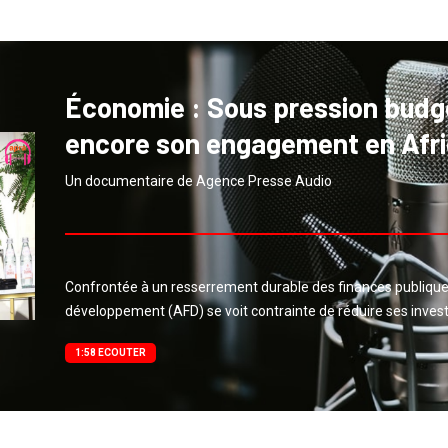
Économie : Sous pression budgét
encore son engagement en Afri
Un documentaire de Agence Presse Audio
Confrontée à un resserrement durable des finances publique
développement (AFD) se voit contrainte de réduire ses inves
1:58 ECOUTER