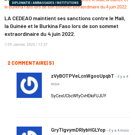
DIPLOMATIE / AMBASSADES / INSTITUTIONS
LA CEDEAO maintient ses sanctions contre le Mali,
la Guinée et le Burkina Faso lors de son sommet
extraordinaire du 4 juin 2022.
09 Janvier, 2025 / 12:37
2 COMMENTAIRE(S)
zVyBOTPVeLcnWgooUpqbT
- il y a 4
mois
SyCexUCbcWfyCvHDkiFUJUY
GryTlgvymDRlybHGLYop
- il y a 4 mois