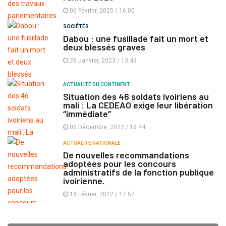
06 Février, 2025 / 16:00
SOCIÉTÉS
Dabou : une fusillade fait un mort et
deux blessés graves
26 Janvier, 2023 / 13:43
ACTUALITÉ DU CONTINENT
Situation des 46 soldats ivoiriens au
mali : La CEDEAO exige leur libération
‘‘immédiate’’
05 Décembre, 2022 / 16:44
ACTUALITÉ NATIONALE
De nouvelles recommandations
adoptées pour les concours
administratifs de la fonction publique
ivoirienne.
18 Février, 2022 / 17:52