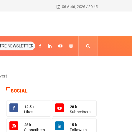
Journée de la paix : le premier ministre Patrick Ach
06 Août, 2026 / 20:45
TRE NEWSLETTER
vert
SOCIAL
12.5 k
28 k
Likes
Subscribers
28 k
15 k
Subscribers
Followers