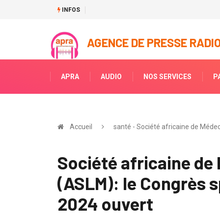
INFOS
Décédée, La fille d’Henriette Lagou a été in
AGENCE DE PRESSE RADIO
APRA
AUDIO
NOS SERVICES
P
Accueil
santé - Société africaine de Médec
Société africaine de
(ASLM): le Congrès sp
2024 ouvert