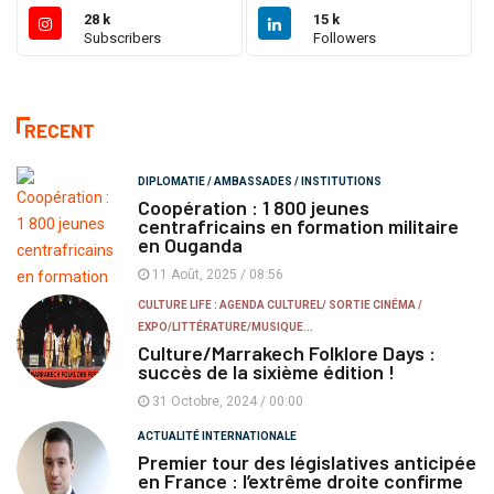
28 k
15 k
Subscribers
Followers
RECENT
DIPLOMATIE / AMBASSADES / INSTITUTIONS
Coopération : 1 800 jeunes
centrafricains en formation militaire
en Ouganda
11 Août, 2025 / 08:56
CULTURE LIFE : AGENDA CULTUREL/ SORTIE CINÉMA /
EXPO/LITTÉRATURE/MUSIQUE...
Culture/Marrakech Folklore Days :
succès de la sixième édition !
31 Octobre, 2024 / 00:00
ACTUALITÉ INTERNATIONALE
Premier tour des législatives anticipée
en France : l’extrême droite confirme