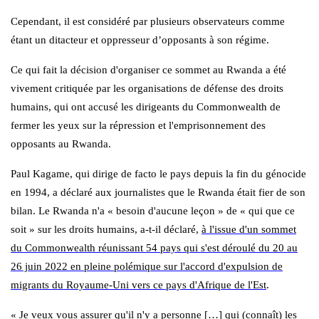
Cependant, il est considéré par plusieurs observateurs comme
étant un ditacteur
et oppresseur d’opposants à son régime.
Ce qui fait l
a décision d'organiser ce sommet au Rwanda
a été
vivement critiquée par les organisations de défense des droits
humains, qui ont accusé les dirigeants du Commonwealth de
fermer les yeux sur la répression et l'emprisonnement des
opposants au Rwanda.
Paul Kagame
, qui dirige de facto le pays depuis la fin du génocide
en 1994, a déclaré aux journalistes que le Rwanda était fier de son
bilan. Le Rwanda n'a « besoin d'aucune leçon » de « qui que ce
soit » sur les droits humains, a-t-il déclaré,
à l'issue d'un sommet
du Commonwealth réunissant 54 pays qui s'est déroulé du 20 au
26 juin 2022 en pleine polémique sur l'accord d'expulsion de
migrants du Royaume-Uni vers ce pays d'Afrique de l'Est
.
« Je veux vous assurer qu'il n'y a personne […] qui (connaît) les